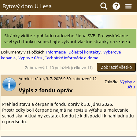
Bytový dom U Lesa
Stránky vidíte z pohľadu radového člena SVB. Pre vyskúšanie
všetkých funkcií si nechajte vytvoriť vlastné stránky na skúšku.
Dokumenty v záložkách:
Informácie
,
Dôležité kontakty
,
Výberové
konania
,
Výpisy z účtu
,
Technické informácie o dome
Zobraziť všetko
Zobrazených 10 položiek (celkovo 11)
Administrátor, 3. 7. 2026 9:50, zobrazené 12
Záložka:
Výpisy z
x
účtu
Výpis z fondu opráv
Prehľad stavu a čerpania fondu opráv k 30. júnu 2026.
Prostriedky boli čerpané najmä na revíziu výťahu a maľovanie
schodiska. Aktuálny zostatok fondu je k dispozícii k nahliadnutiu
u predsedu.