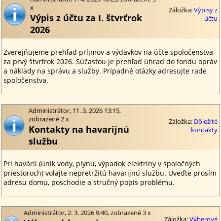
x
Záložka:
Výpisy z
Výpis z účtu za I. štvrťrok
účtu
2026
Zverejňujeme prehľad príjmov a výdavkov na účte spoločenstva
za prvý štvrťrok 2026. Súčasťou je prehľad úhrad do fondu opráv
a náklady na správu a služby. Prípadné otázky adresujte rade
spoločenstva.
Administrátor, 11. 3. 2026 13:15,
zobrazené 2 x
Záložka:
Dôležité
Kontakty na havarijnú
kontakty
službu
Pri havárii (únik vody, plynu, výpadok elektriny v spoločných
priestoroch) volajte nepretržitú havarijnú službu. Uveďte prosím
adresu domu, poschodie a stručný popis problému.
Administrátor, 2. 3. 2026 9:40, zobrazené 3 x
Záložka:
Výberové