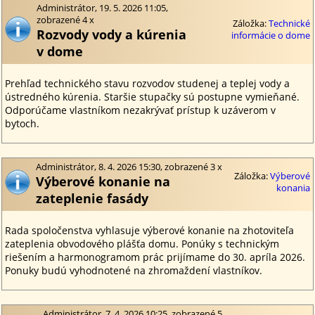
Administrátor, 19. 5. 2026 11:05,
zobrazené 4 x
Záložka:
Technické
Rozvody vody a kúrenia
informácie o dome
v dome
Prehľad technického stavu rozvodov studenej a teplej vody a
ústredného kúrenia. Staršie stupačky sú postupne vymieňané.
Odporúčame vlastníkom nezakrývať prístup k uzáverom v
bytoch.
Administrátor, 8. 4. 2026 15:30, zobrazené 3 x
Záložka:
Výberové
Výberové konanie na
konania
zateplenie fasády
Rada spoločenstva vyhlasuje výberové konanie na zhotoviteľa
zateplenia obvodového plášťa domu. Ponúky s technickým
riešením a harmonogramom prác prijímame do 30. apríla 2026.
Ponuky budú vyhodnotené na zhromaždení vlastníkov.
Administrátor, 7. 4. 2026 10:25, zobrazené 5