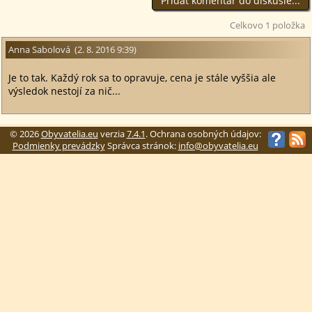
Celkovo 1 položka
Anna Sabolová (2. 8. 2016 9:39)
Je to tak. Každý rok sa to opravuje, cena je stále vyššia ale
výsledok nestojí za nič...
© 2026
Obyvatelia.eu
verzia
7.4.1
. Ochrana osobných údajov:
Podmienky prevádzky
Správca stránok:
info@obyvatelia.eu